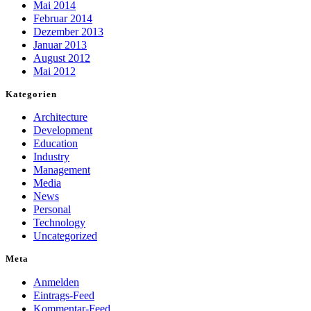
Indem Sie Ihre
Mai 2014
Interessen und Ihr
Februar 2014
Verhalten beim
Dezember 2013
Besuch unserer
Januar 2013
Website mitteilen,
August 2012
erhöhen Sie die
Mai 2012
Wahrscheinlichkeit,
personalisierte
Kategorien
Inhalte und
Angebote zu sehen.
Architecture
Development
Education
Industry
Management
Media
News
Personal
Technology
Uncategorized
Meta
Anmelden
Eintrags-Feed
Kommentar-Feed