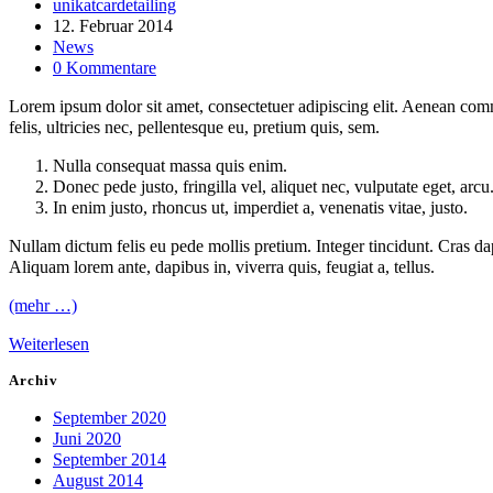
unikatcardetailing
verbessern
12. Februar 2014
können.
News
0 Kommentare
Lorem ipsum dolor sit amet, consectetuer adipiscing elit. Aenean co
Erfahrung
felis, ultricies nec, pellentesque eu, pretium quis, sem.
Damit unsere
Website
Nulla consequat massa quis enim.
während
Donec pede justo, fringilla vel, aliquet nec, vulputate eget, arcu
Ihres Besuchs
In enim justo, rhoncus ut, imperdiet a, venenatis vitae, justo.
so gut wie
möglich
Nullam dictum felis eu pede mollis pretium. Integer tincidunt. Cras da
funktioniert.
Aliquam lorem ante, dapibus in, viverra quis, feugiat a, tellus.
Wenn Sie
diese Cookies
(mehr …)
ablehnen,
verschwinden
Weiterlesen
einige
Funktionen
Archiv
von der
Website.
September 2020
Juni 2020
September 2014
Marketing
August 2014