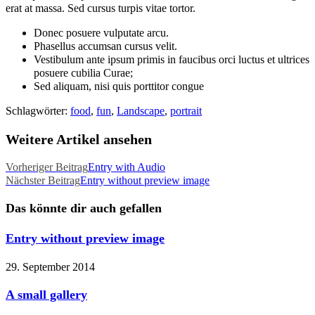
erat at massa. Sed cursus turpis vitae tortor.
Donec posuere vulputate arcu.
Phasellus accumsan cursus velit.
Vestibulum ante ipsum primis in faucibus orci luctus et ultrices
posuere cubilia Curae;
Sed aliquam, nisi quis porttitor congue
Schlagwörter
:
food
,
fun
,
Landscape
,
portrait
Weitere Artikel ansehen
Vorheriger Beitrag
Entry with Audio
Nächster Beitrag
Entry without preview image
Das könnte dir auch gefallen
Entry without preview image
29. September 2014
A small gallery