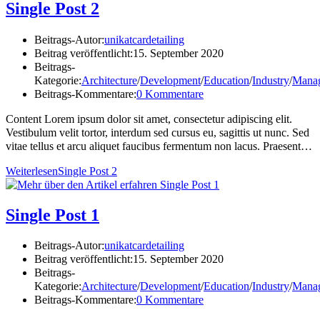
Single Post 2
Beitrags-Autor:
unikatcardetailing
Beitrag veröffentlicht:
15. September 2020
Beitrags-
Kategorie:
Architecture
/
Development
/
Education
/
Industry
/
Mana
Beitrags-Kommentare:
0 Kommentare
Content Lorem ipsum dolor sit amet, consectetur adipiscing elit.
Vestibulum velit tortor, interdum sed cursus eu, sagittis ut nunc. Sed
vitae tellus et arcu aliquet faucibus fermentum non lacus. Praesent…
Weiterlesen
Single Post 2
Single Post 1
Beitrags-Autor:
unikatcardetailing
Beitrag veröffentlicht:
15. September 2020
Beitrags-
Kategorie:
Architecture
/
Development
/
Education
/
Industry
/
Mana
Beitrags-Kommentare:
0 Kommentare