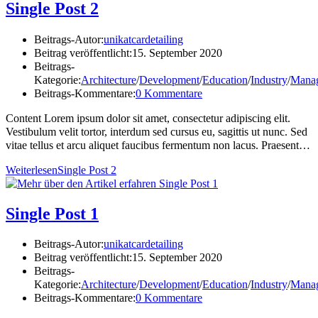
Single Post 2
Beitrags-Autor:
unikatcardetailing
Beitrag veröffentlicht:
15. September 2020
Beitrags-
Kategorie:
Architecture
/
Development
/
Education
/
Industry
/
Mana
Beitrags-Kommentare:
0 Kommentare
Content Lorem ipsum dolor sit amet, consectetur adipiscing elit.
Vestibulum velit tortor, interdum sed cursus eu, sagittis ut nunc. Sed
vitae tellus et arcu aliquet faucibus fermentum non lacus. Praesent…
Weiterlesen
Single Post 2
Single Post 1
Beitrags-Autor:
unikatcardetailing
Beitrag veröffentlicht:
15. September 2020
Beitrags-
Kategorie:
Architecture
/
Development
/
Education
/
Industry
/
Mana
Beitrags-Kommentare:
0 Kommentare